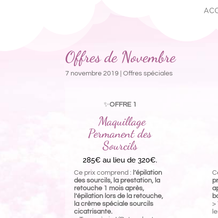
AC
Offres de Novembre
7 novembre 2019
|
Offres spéciales
✨
OFFRE 1
Maquillage
Permanent des
Sourcils
285€ au lieu de 320€.
Ce prix comprend :
l’épilation
C
des sourcils, la prestation, la
p
retouche 1 mois après,
a
l’épilation lors de la retouche,
b
la crème spéciale sourcils
>
cicatrisante.
le