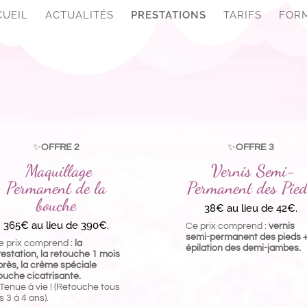
CUEIL
ACTUALITÉS
PRESTATIONS
TARIFS
FOR
✨
OFFRE 2
✨
OFFRE 3
Maquillage
Vernis Semi-
Permanent de la
Permanent des Pie
bouche
38€ au lieu de 42€.
365€ au lieu de 390€.
Ce prix comprend :
vernis
semi-permanent des pieds 
e prix comprend :
la
épilation des demi-jambes.
restation, la retouche 1 mois
près, la crème spéciale
ouche cicatrisante.
 Tenue à vie ! (Retouche tous
s 3 à 4 ans).